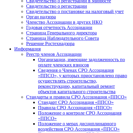
Свидетельство о регистрации в Минюсте
Свидетельство о регистрации
Свидетельство о постановке на налоговый учет
Орган надзора
Членство Ассоциации в других НКО
Годовая отчетность Ассоциации
Страница Генерального директора
Страница Наблюдательного Совета
Решение Ростехнадзора
Информация
Реестр членов Ассоциации
Организации, имеющие задолженность по
оплате членских взносов
Сведения о Членах СРО Ассоциация
«ППСО», у которых приостановлено право
осуществлять строительство,
реконструкцию, капитальный ремонт
объектов капитального строительства
Стандарты и правила СРО Ассоциация «ППСО»
Стандарт СРО Ассоциация «ППСО»
Правила СРО Ассоциация «ППСО»
Положение о контроле СРО Ассоциация
«ППСО»
Положение о мерах дисциплинарного
воздействия СРО Ассоциация «ППСО»