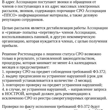
В адрес Ассоциации поступают звонки и обращения от
членов о поступающих в их адрес массовых электронных
рассылок, звонков, содержащих порочащие СРО Ассоциация
«ППСО» информационные материалы, а также деловую
репутацию сотрудников.
Целью рассылок является дестабилизация работы Ассоциации
и «грязная» попытка «перетянуть» членов Ассоциации,
воспользовавшись паникой, в другую некоммерческую
организацию, которая нуждается в членах, с целью получения
прибыли.
Решение Ростехнадзора о лишении статуса СРО возможно
только в результате, установленной законодательством,
процедуры, которая занимает не менее 4-х календарных
месяцев и предусматривает:
1. проверку СРО на предмет соблюдения требований ФЗ-372;
2. выдачу предписания на устранение нарушений (срок для
устранений устанавливается в количестве -3 месяца);
3. повторную проверку на предмет устранения нарушений;
4. в случае, не устранения нарушений, – направление запроса
в НОСТРОЙ, который должен дать рекомендацию к
исключению СРО из реестра саморегулируемых организаций.
Проверки по факту исполнения требований ФЗ-372 будут