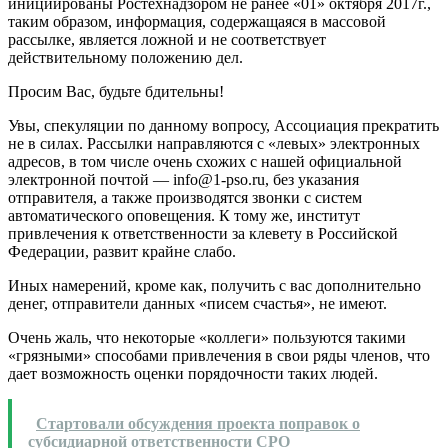
инициированы Ростехнадзором не ранее «01» октября 2017г.,
таким образом, информация, содержащаяся в массовой
рассылке, является ложной и не соответствует
действительному положению дел.
Просим Вас, будьте бдительны!
Увы, спекуляции по данному вопросу, Ассоциация прекратить
не в силах. Рассылки направляются с «левых» электронных
адресов, в том числе очень схожих с нашей официальной
электронной почтой — info@1-pso.ru, без указания
отправителя, а также производятся звонки с систем
автоматического оповещения. К тому же, институт
привлечения к ответственности за клевету в Российской
Федерации, развит крайне слабо.
Иных намерений, кроме как, получить с вас дополнительно
денег, отправители данных «писем счастья», не имеют.
Очень жаль, что некоторые «коллеги» пользуются такими
«грязными» способами привлечения в свои ряды членов, что
дает возможность оценки порядочности таких людей.
Стартовали обсуждения проекта поправок о
субсидиарной ответственности СРО