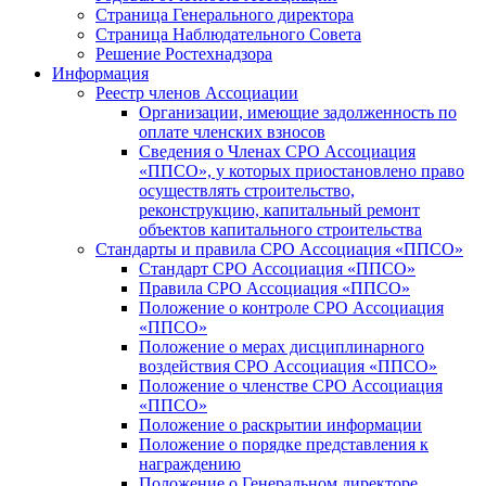
Страница Генерального директора
Страница Наблюдательного Совета
Решение Ростехнадзора
Информация
Реестр членов Ассоциации
Организации, имеющие задолженность по
оплате членских взносов
Сведения о Членах СРО Ассоциация
«ППСО», у которых приостановлено право
осуществлять строительство,
реконструкцию, капитальный ремонт
объектов капитального строительства
Стандарты и правила СРО Ассоциация «ППСО»
Стандарт СРО Ассоциация «ППСО»
Правила СРО Ассоциация «ППСО»
Положение о контроле СРО Ассоциация
«ППСО»
Положение о мерах дисциплинарного
воздействия СРО Ассоциация «ППСО»
Положение о членстве СРО Ассоциация
«ППСО»
Положение о раскрытии информации
Положение о порядке представления к
награждению
Положение о Генеральном директоре