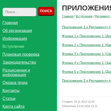
ПРИЛОЖЕНИЯ
Главная
/
Вступление
/
Регламент
Главная
Приложение 1 к Регламенту п
Об организации
Форма 1 к Приложению 1 (До
Информация
Форма 2 к Приложению 1 (Ка
Вступление
Форма 3 к Приложению 1 (Све
Плановая проверка
Законодательство
Форма 4 к Приложению 1 (За
Разъяснения и
Форма 5 к Приложению 1 (До
информация
Приложение 2 к Регламенту п
Охрана труда
Контакты
Статьи
Создано: 15.11.2013 11:59
Карта сайта
Обновлено 13.04.2016 21:21