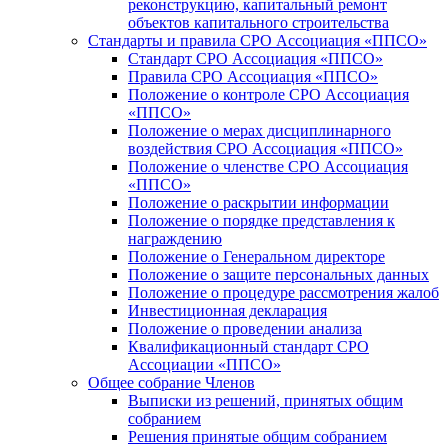
реконструкцию, капитальный ремонт
объектов капитального строительства
Стандарты и правила СРО Ассоциация «ППСО»
Стандарт СРО Ассоциация «ППСО»
Правила СРО Ассоциация «ППСО»
Положение о контроле СРО Ассоциация
«ППСО»
Положение о мерах дисциплинарного
воздействия СРО Ассоциация «ППСО»
Положение о членстве СРО Ассоциация
«ППСО»
Положение о раскрытии информации
Положение о порядке представления к
награждению
Положение о Генеральном директоре
Положение о защите персональных данных
Положение o процедуре рассмотрения жалоб
Инвестиционная декларация
Положение о проведении анализа
Квалификационный стандарт СРО
Ассоциации «ППСО»
Общее собрание Членов
Выписки из решений, принятых общим
собранием
Решения принятые общим собранием