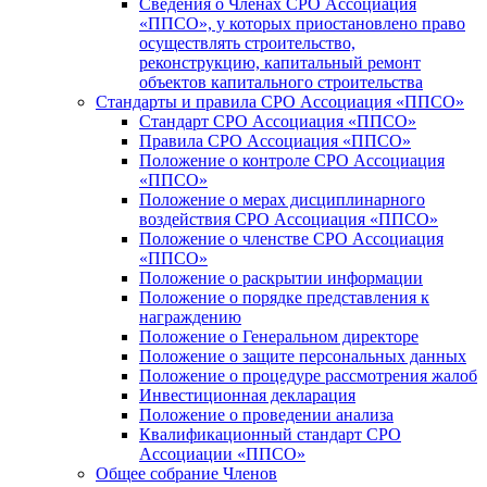
Сведения о Членах СРО Ассоциация
«ППСО», у которых приостановлено право
осуществлять строительство,
реконструкцию, капитальный ремонт
объектов капитального строительства
Стандарты и правила СРО Ассоциация «ППСО»
Стандарт СРО Ассоциация «ППСО»
Правила СРО Ассоциация «ППСО»
Положение о контроле СРО Ассоциация
«ППСО»
Положение о мерах дисциплинарного
воздействия СРО Ассоциация «ППСО»
Положение о членстве СРО Ассоциация
«ППСО»
Положение о раскрытии информации
Положение о порядке представления к
награждению
Положение о Генеральном директоре
Положение о защите персональных данных
Положение o процедуре рассмотрения жалоб
Инвестиционная декларация
Положение о проведении анализа
Квалификационный стандарт СРО
Ассоциации «ППСО»
Общее собрание Членов