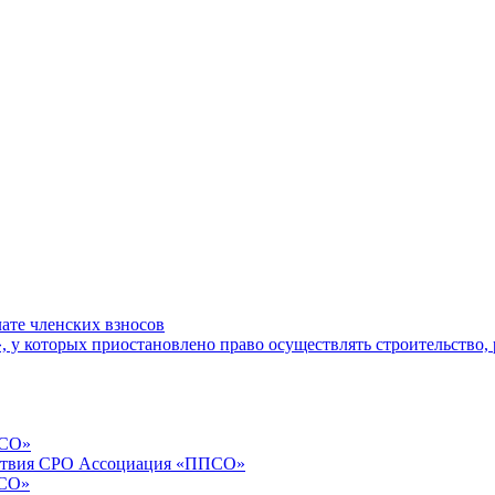
ате членских взносов
у которых приостановлено право осуществлять строительство, 
ПСО»
йствия СРО Ассоциация «ППСО»
ПСО»