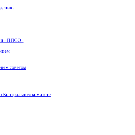
ждению
ции «ППСО»
нием
ным советом
о Контрольном комитете