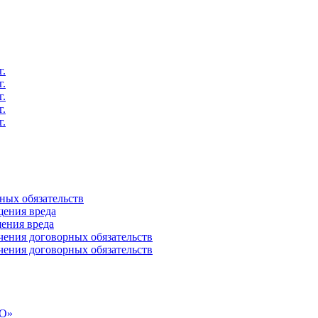
г.
г.
г.
г.
г.
ных обязательств
ения вреда
ения вреда
ения договорных обязательств
ения договорных обязательств
СО»