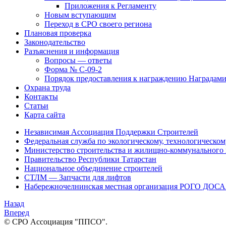
Приложения к Регламенту
Новым вступающим
Переход в СРО своего региона
Плановая проверка
Законодательство
Разъяснения и информация
Вопросы — ответы
Форма № С-09-2
Порядок предоcтавления к награждению Наград
Охрана труда
Контакты
Статьи
Карта сайта
Независимая Ассоциация Поддержки Строителей
Федеральная служба по экологическому, технологическом
Министерство строительства и жилищно-коммунального 
Правительство Республики Татарстан
Национальное объединение строителей
СТЛМ — Запчасти для лифтов
Набережночелнинская местная организация РОГО ДОС
Назад
Вперед
© СРО Ассоциация "ППСО".