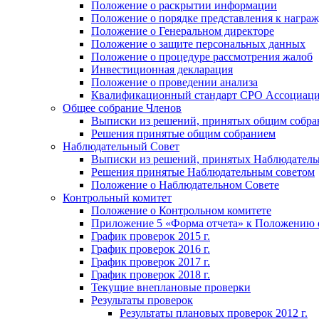
Положение о раскрытии информации
Положение о порядке представления к награ
Положение о Генеральном директоре
Положение о защите персональных данных
Положение o процедуре рассмотрения жалоб
Инвестиционная декларация
Положение о проведении анализа
Квалификационный стандарт СРО Ассоциа
Общее собрание Членов
Выписки из решений, принятых общим собра
Решения принятые общим собранием
Наблюдательный Совет
Выписки из решений, принятых Наблюдатель
Решения принятые Наблюдательным советом
Положение о Наблюдательном Совете
Контрольный комитет
Положение о Контрольном комитете
Приложение 5 «Форма отчета» к Положению 
График проверок 2015 г.
График проверок 2016 г.
График проверок 2017 г.
График проверок 2018 г.
Текущие внеплановые проверки
Результаты проверок
Результаты плановых проверок 2012 г.