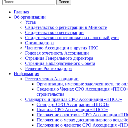
Главная
Об организации
Устав
Свидетельство о регистрации в Минюсте
Свидетельство о регистрации
Свидетельство о постановке на налоговый учет
Орган надзора
Членство Ассоциации в других НКО
Годовая отчетность Ассоциации
Страница Генерального директора
Страница Наблюдательного Совета
Решение Ростехнадзора
Информация
Реестр членов Ассоциации
Организации, имеющие задолженность по опл
Сведения о Членах СРО Ассоциация «ППСО», 
строительства
Стандарты и правила СРО Ассоциация «ППСО»
Стандарт СРО Ассоциация «ППСО»
Правила СРО Ассоциация «ППСО»
Положение о контроле СРО Ассоциация «П
Положение о мерах дисциплинарного возде
Положение о членстве СРО Ассоциация «П