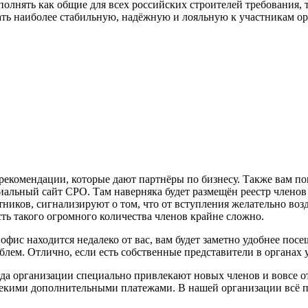
полнять как общие для всех российских строителей требования,
рать наиболее стабильную, надёжную и лояльную к участникам о
рекомендации, которые дают партнёры по бизнесу. Также вам по
циальный сайт СРО. Там наверняка будет размещён реестр члено
тников, сигнализируют о том, что от вступления желательно возд
ть такого огромного количества членов крайне сложно.
фис находится недалеко от вас, вам будет заметно удобнее посе
лем. Отлично, если есть собственные представители в органах 
гда организации специально привлекают новых членов и вовсе 
некими дополнительными платежами. В нашей организации всё п