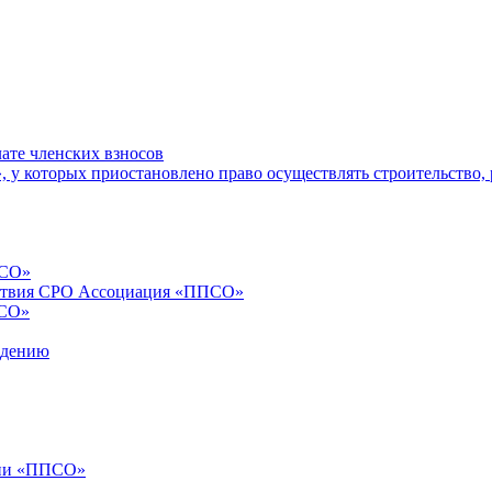
ате членских взносов
у которых приостановлено право осуществлять строительство, 
ПСО»
йствия СРО Ассоциация «ППСО»
ПСО»
ждению
ции «ППСО»