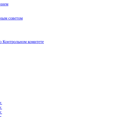
нием
ным советом
о Контрольном комитете
г.
г.
г.
г.