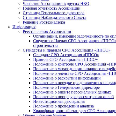
Членство Ассоциации в других НКО
Годовая отчетность Ассоциации
Страница Генерального директора
Страница Наблюдательного Совета
Решение Ростехнадзора
Информация
Реестр членов Ассоциации
Организации, имеющие задолженность по опл
Сведения о Членах СРО Ассоциация «ППСО», 
строительства
Стандарты и правила СРО Ассоциация «ППСО»
Стандарт СРО Ассоциация «ППСО»
Правила СРО Ассоциация «ППСО»
Положение о контроле СРО Ассоциация «П
Положение о мерах дисциплинарного возде
Положение о членстве СРО Ассоциация «П
Положение о раскрытии информации
Положение о порядке представления к награ
Положение о Генеральном директоре
Положение о защите персональных данных
Положение o процедуре рассмотрения жалоб
Инвестиционная декларация
Положение о проведении анализа
Квалификационный стандарт СРО Ассоциа
Общее собрание Членов